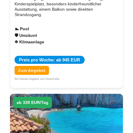
Kinderspielplatz, besonders kinderfreundlicher
Ausstattung, einem Balkon sowie direkten
Strandzugang.
🏊 Pool
🛡 Umzäunt
❄ Klimaanlage
Preis pro Woche: ab 945 EUR
Zum Angebot
Ein Partner-Angebot von HomeToGo
ab 339 EUR/Tag